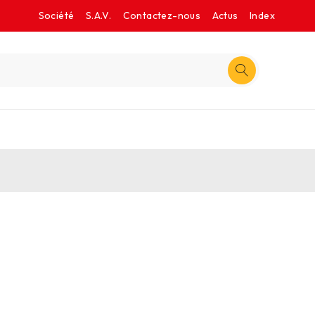
Société
S.A.V.
Contactez-nous
Actus
Index