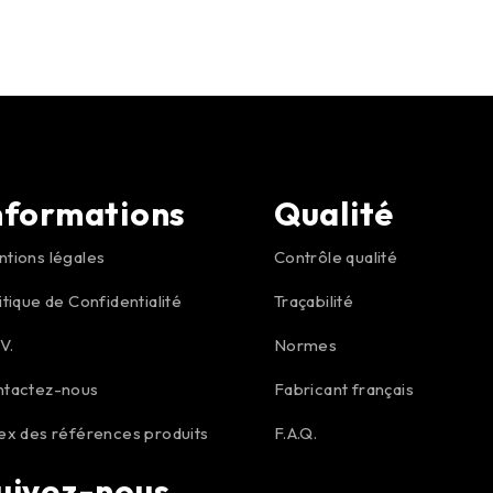
nformations
Qualité
tions légales
Contrôle qualité
itique de Confidentialité
Traçabilité
.V.
Normes
ntactez-nous
Fabricant français
ex des références produits
F.A.Q.
uivez-nous