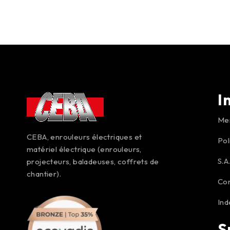
I
Men
CEBA, enrouleurs électriques et
Pol
matériel électrique (enrouleurs,
S.A
projecteurs, baladeuses, coffrets de
chantier).
Co
Ind
S