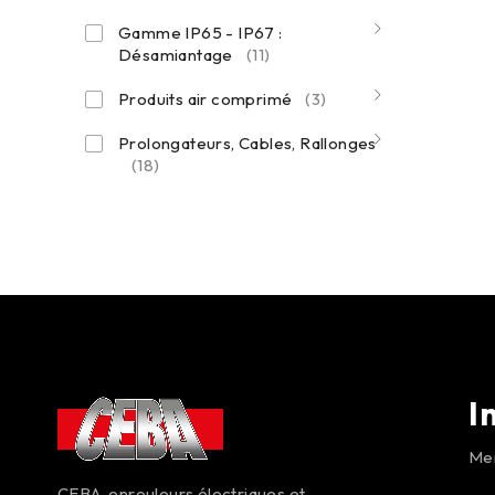
Gamme IP65 - IP67 :
Désamiantage
(11)
Produits air comprimé
(3)
Prolongateurs, Cables, Rallonges
(18)
I
Men
CEBA, enrouleurs électriques et