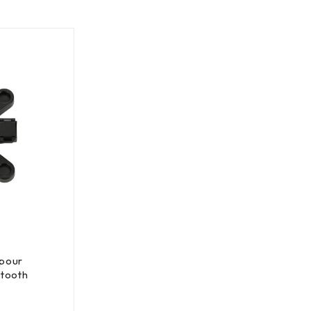
 pour
etooth