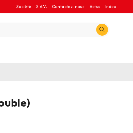
Société
S.A.V.
Contactez-nous
Actus
Index
ouble)