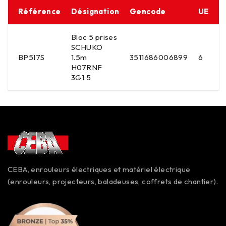
Référence
Désignation
Gencode
UE
Bloc 5 prises
SCHUKO
BP5I7S
1.5m
3511686006899
6
H07RNF
3G1.5
CEBA, enrouleurs électriques et matériel électrique
(enrouleurs, projecteurs, baladeuses, coffrets de chantier).