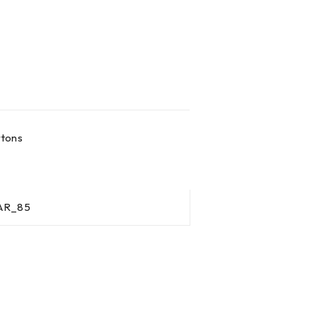
rtons
AR_85