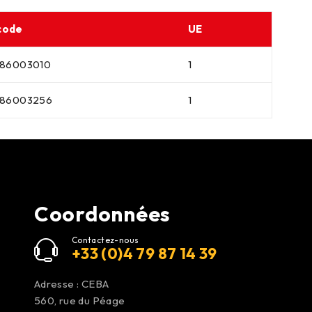
code
UE
686003010
1
686003256
1
Coordonnées
Contactez-nous
+33 (0)4 79 87 14 39
Adresse : CEBA
560, rue du Péage