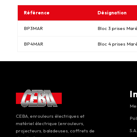
Référence
Désignation
BP3MAR
Bloc 3 prises Mar
BP4MAR
Bloc 4 prises Mar
I
Men
CEBA, enrouleurs électriques et
Pol
matériel électrique (enrouleurs,
S.A
projecteurs, baladeuses, coffrets de