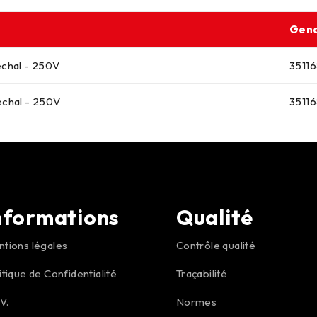
Gen
échal - 250V
3511
échal - 250V
3511
nformations
Qualité
tions légales
Contrôle qualité
itique de Confidentialité
Traçabilité
.V.
Normes