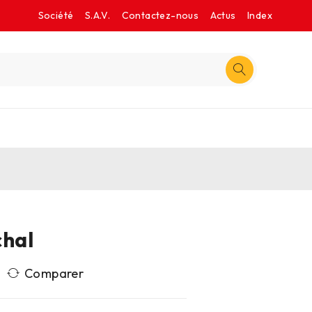
Société
S.A.V.
Contactez-nous
Actus
Index
chal
Comparer