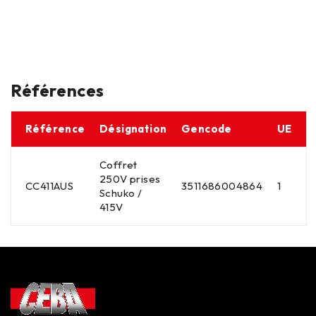
Références
Référence
Désignation
Gencode
UE
Coffret
250V prises
CC411AUS
3511686004864
1
Schuko /
415V