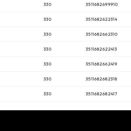
330
3511682699910
330
3511682622314
330
3511682662310
330
3511682622413
330
3511682662419
330
3511682682318
330
3511682682417