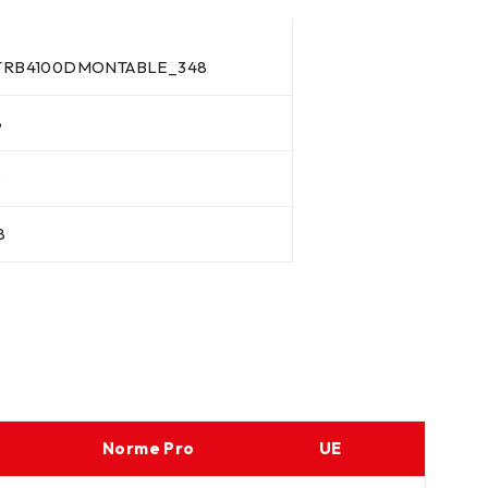
TRB4100DMONTABLE_348
8
8
8
Norme Pro
UE