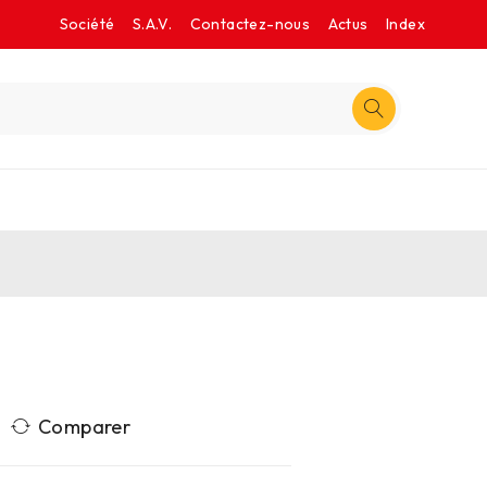
Société
S.A.V.
Contactez-nous
Actus
Index
Comparer