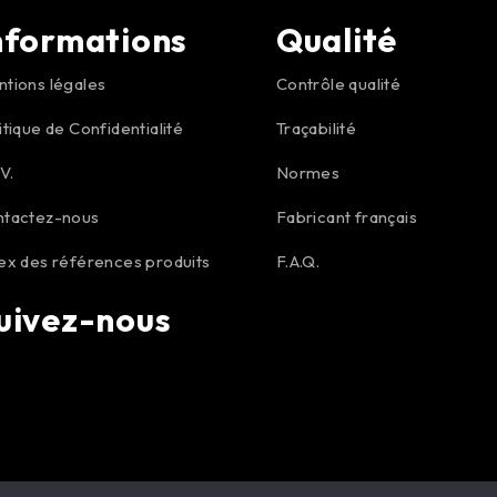
nformations
Qualité
tions légales
Contrôle qualité
itique de Confidentialité
Traçabilité
.V.
Normes
ntactez-nous
Fabricant français
ex des références produits
F.A.Q.
uivez-nous