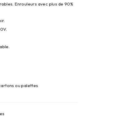
ables. Enrouleurs avec plus de 90%
ir.
50V.
able.
 cartons ou palettes
tes