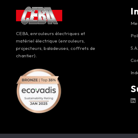
I
Men
CEBA, enrouleurs électriques et
Pol
matériel électrique (enrouleurs,
S.A
projecteurs, baladeuses, coffrets de
chantier).
Co
Ind
S