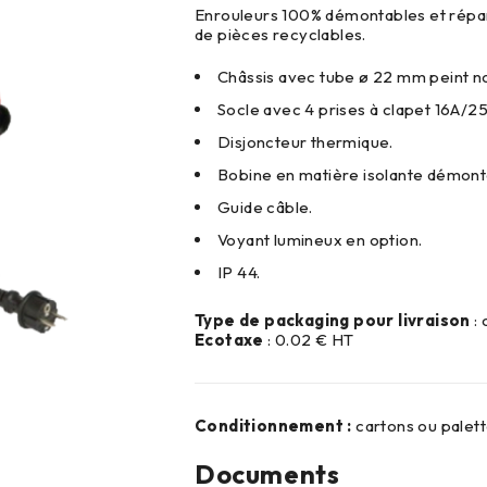
Enrouleurs 100% démontables et répar
de pièces recyclables.
Châssis avec tube ø 22 mm peint no
Socle avec 4 prises à clapet 16A/2
Disjoncteur thermique.
Bobine en matière isolante démont
Guide câble.
Voyant lumineux en option.
IP 44.
Type de packaging pour livraison
:
Ecotaxe
: 0.02 € HT
Conditionnement :
cartons ou palet
Documents