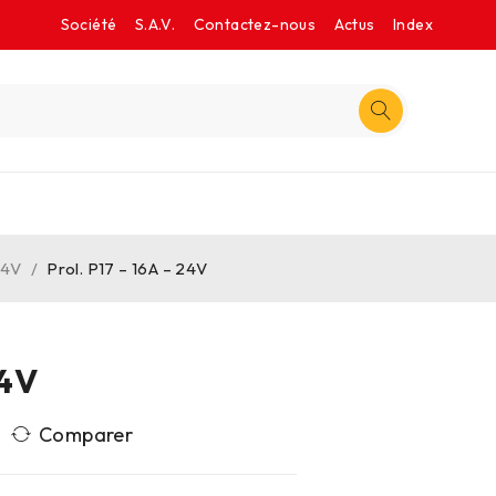
Société
S.A.V.
Contactez-nous
Actus
Index
24V
/
Prol. P17 – 16A – 24V
24V
Comparer