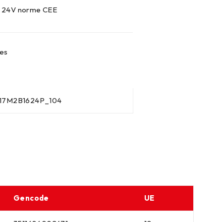
 – 24V norme CEE
tes
P17M2B1624P_104
Gencode
UE