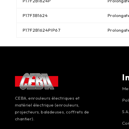
P17F2B1624P
Prolongate
P17F3B1624
Prolongate
P17F2B1624PIP67
Prolongate
I
Men
CEBA, enrouleurs électriques et
Pol
matériel électrique (enrouleurs,
S.A
projecteurs, baladeuses, coffrets de
chantier).
Co