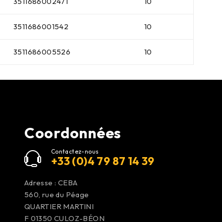
3511686002471
10
3511686001542
10
3511686005526
10
Coordonnées
Contactez-nous
+33 (0)4 79 87 14 39
Adresse : CEBA
560, rue du Péage
QUARTIER MARTINI
F 01350
CULOZ-BÉON