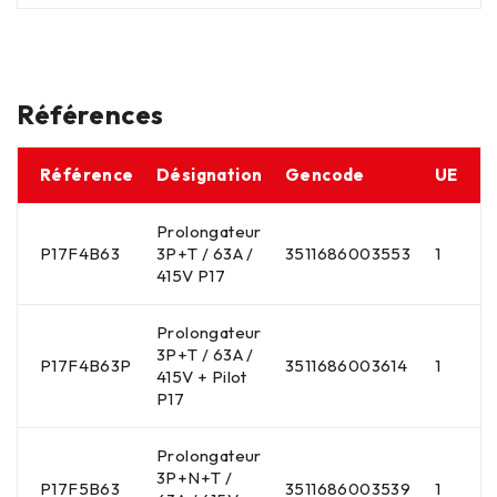
Références
Référence
Désignation
Gencode
UE
Prolongateur
P17F4B63
3P+T / 63A /
3511686003553
1
415V P17
Prolongateur
3P+T / 63A /
P17F4B63P
3511686003614
1
415V + Pilot
P17
Prolongateur
3P+N+T /
P17F5B63
3511686003539
1