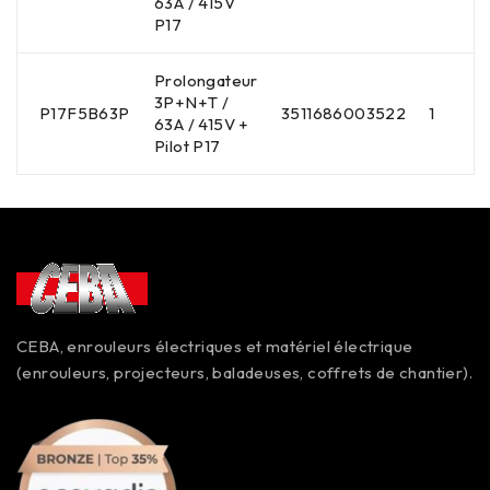
63A / 415V
P17
Prolongateur
3P+N+T /
P17F5B63P
3511686003522
1
63A / 415V +
Pilot P17
CEBA, enrouleurs électriques et matériel électrique
(enrouleurs, projecteurs, baladeuses, coffrets de chantier).