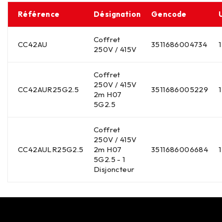
Référence
Désignation
Gencode
Coffret
CC42AU
3511686004734
1
250V / 415V
Coffret
250V / 415V
CC42AUR25G2.5
3511686005229
1
2m H07
5G2.5
Coffret
250V / 415V
CC42AULR25G2.5
2m H07
3511686006684
1
5G2.5 - 1
Disjoncteur