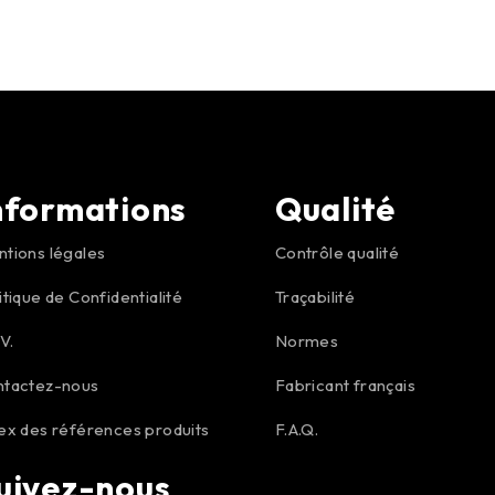
nformations
Qualité
tions légales
Contrôle qualité
itique de Confidentialité
Traçabilité
.V.
Normes
ntactez-nous
Fabricant français
ex des références produits
F.A.Q.
uivez-nous