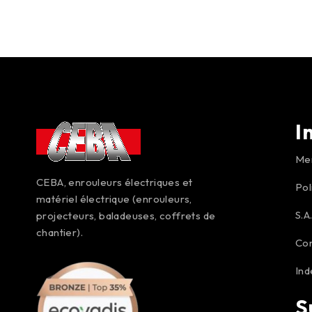
I
Men
CEBA, enrouleurs électriques et
Pol
matériel électrique (enrouleurs,
S.A
projecteurs, baladeuses, coffrets de
chantier).
Co
Ind
S