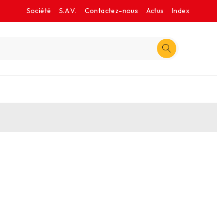
Société
S.A.V.
Contactez-nous
Actus
Index