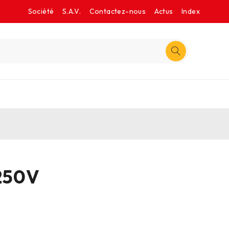
Société
S.A.V.
Contactez-nous
Actus
Index
 250V