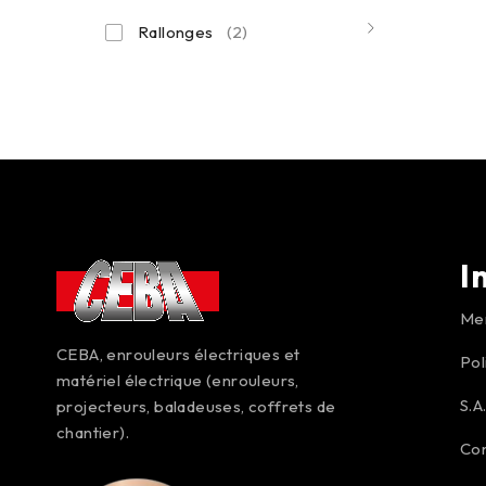
Rallonges
(2)
I
Men
CEBA, enrouleurs électriques et
Pol
matériel électrique (enrouleurs,
S.A
projecteurs, baladeuses, coffrets de
chantier).
Co