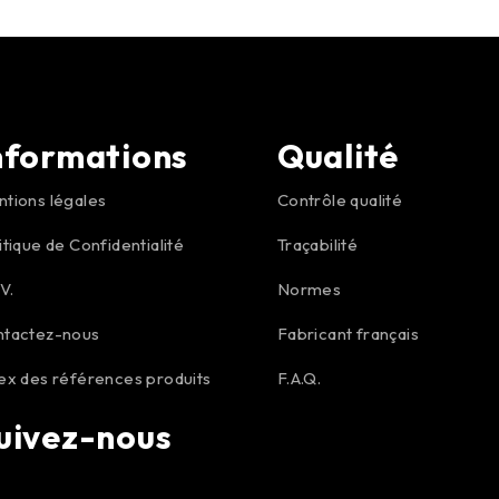
nformations
Qualité
tions légales
Contrôle qualité
itique de Confidentialité
Traçabilité
.V.
Normes
ntactez-nous
Fabricant français
ex des références produits
F.A.Q.
uivez-nous