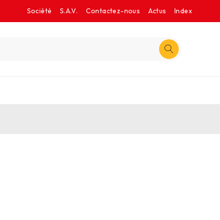
Société
S.A.V.
Contactez-nous
Actus
Index