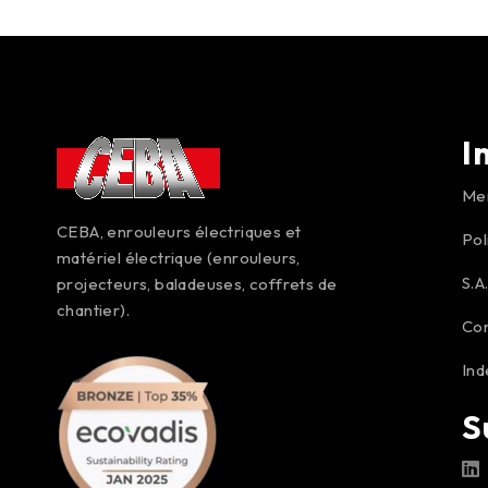
I
Men
CEBA, enrouleurs électriques et
Pol
matériel électrique (enrouleurs,
S.A
projecteurs, baladeuses, coffrets de
chantier).
Co
Ind
S