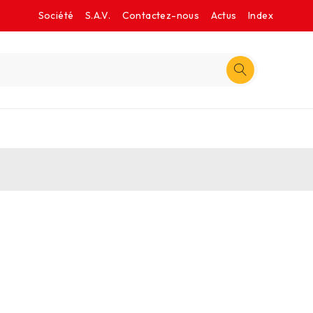
Société
S.A.V.
Contactez-nous
Actus
Index